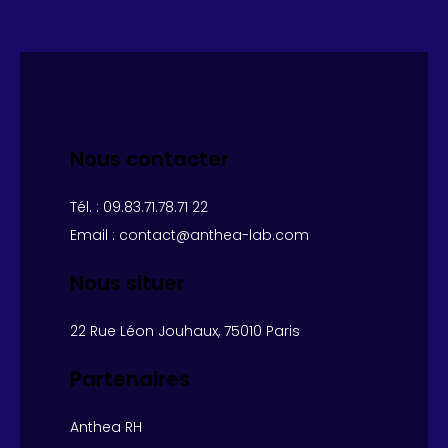
Nous contacter
— À propos
Tél. : 09.83.71.78.71 22
Email : contact@anthea-lab.com
●
Solutions
Nous situer
22 Rue Léon Jouhaux, 75010 Paris
●
Projets
Partenaires
Anthea RH