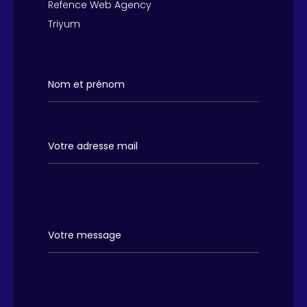
Refence Web Agency
●
Actualités
Triyum
— Contact