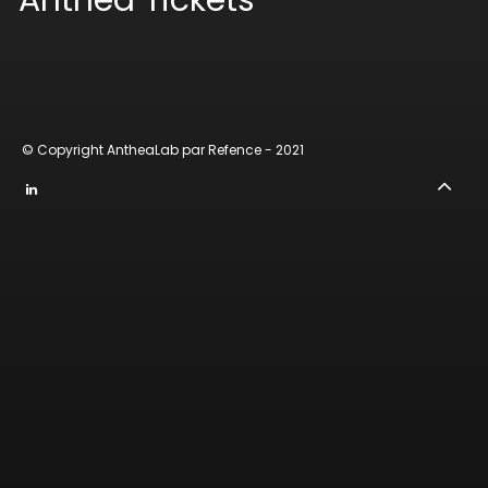
Anthea Tickets
●
Projets
●
© Copyright
Actualités
AntheaLab par Refence
- 2021
— Contact